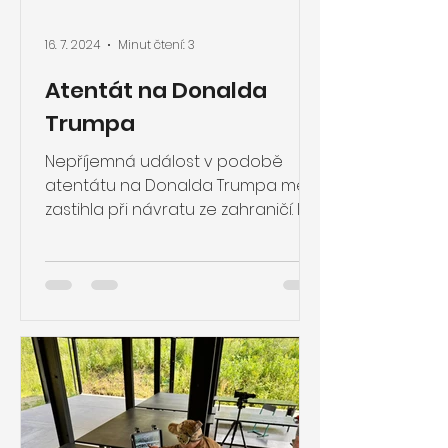
16. 7. 2024
Minut čtení: 3
Atentát na Donalda
Trumpa
Nepříjemná událost v podobě
atentátu na Donalda Trumpa mě
zastihla při návratu ze zahraničí. I
když jsme měli špatný signál na
moři a minimá