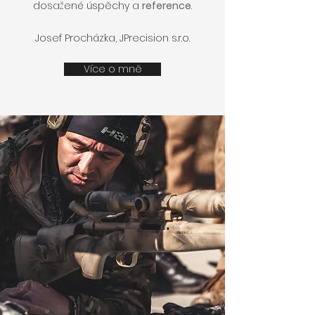
dosažené úspěchy a
reference
.
Josef Procházka, JPrecision s.r.o.
Více o mně