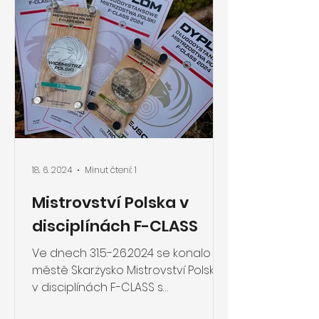
18. 6. 2024
Minut čtení: 1
Mistrovství Polska v
disciplínách F-CLASS
Ve dnech 31.5.-2.6.2024 se konalo ve
městě Skarżysko Mistrovství Polska
v disciplínách F-CLASS s
mezinárodní účastí.