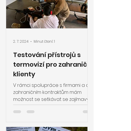
2. 7. 2024
Minut čtení: 1
Testování přístrojů s
termovizí pro zahraniční
klienty
V rámci spolupráce s firmami a díky
zahraničním kontraktům mám
možnost se setkávat se zajímavými
projekty a výzvami.