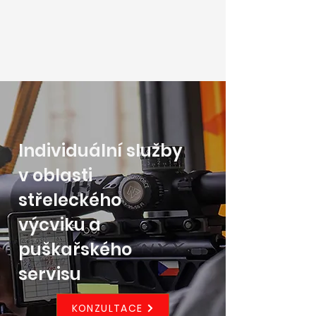
Individuální služby
v oblasti
střeleckého
výcviku a
puškařského
servisu
KONZULTACE