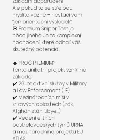
základní doporučení.
Ale pokud to se střelbou
myslíte vážně – nestačí vám
“jen orientační výsledek”.
🎯 Premium Sniper Test je
něco jiného. Je to komplexní
hodnocení, které odhalí váš
skutečný potenciál.
🔥 PROČ PREMIUM?
Tento unikátní projekt vznikl na
základě:
✔️ 26 let aktivní služby v Military
a Law Enforcement (LE)
✔️ Mezinárodních misí v
krizových oblastech (Irák,
Afghánistán, Libye…)
✔️ Vedení elitních
odstřelovačských týmů URNA
a mezinárodního projektu EU
ATLAS