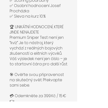
✅ Scoring podrobný
✅ Osobní hodnocení Josef
Procházka
✅ Sleva na kurz 10 %
🏆 UNIKÁTNÍ HODNOCENÍ, KTERÉ
JINDE NENAJDETE
Premium Sniper Test není jen
“kvíz”. Je to nástroj, který
vychází z reálných bojových
zkušeností a elitních výcviků.
Váš výsledek není jen číslo – je
to startovní čára pro další růst.
🎯 Ověřte svou připravenost
na skutečný svět. Překvapte
sami sebe.
💳 Odemkněte za 399 Kč / 15 €