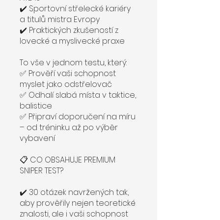
✔️ Sportovní střelecké kariéry
a titulů mistra Evropy
✔️ Praktických zkušeností z
lovecké a myslivecké praxe
To vše v jednom testu, který:
✅ Prověří vaši schopnost
myslet jako odstřelovač
✅ Odhalí slabá místa v taktice,
balistice
✅ Připraví doporučení na míru
– od tréninku až po výběr
vybavení
📋 CO OBSAHUJE PREMIUM
SNIPER TEST?
✔️ 30 otázek navržených tak,
aby prověřily nejen teoretické
znalosti, ale i vaši schopnost