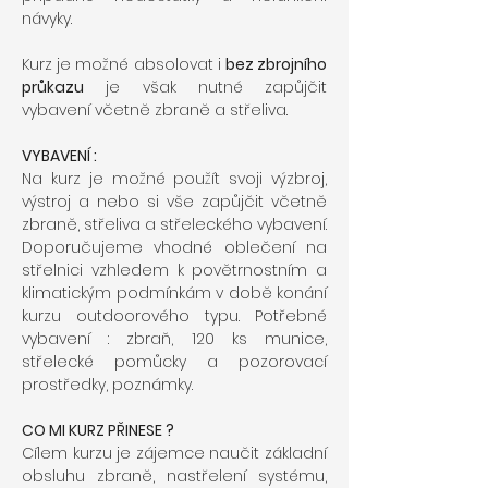
návyky.
Kurz je možné absolovat i 
bez zbrojního 
průkazu
 je však nutné zapůjčit 
vybavení včetně zbraně a střeliva.
VYBAVENÍ :
Na kurz je možné použít svoji výzbroj, 
výstroj a nebo si vše zapůjčit včetně 
zbraně, střeliva a střeleckého vybavení. 
Doporučujeme vhodné oblečení na 
střelnici vzhledem k povětrnostním a 
klimatickým podmínkám v době konání 
kurzu outdoorového typu. Potřebné 
vybavení : zbraň, 120 ks munice, 
střelecké pomůcky a pozorovací 
prostředky, poznámky.
CO MI KURZ PŘINESE ?
Cílem kurzu je zájemce naučit základní 
obsluhu zbraně, nastřelení systému, 