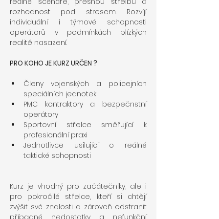
reálné scénáře, přesnou střelbu a 
rozhodnost pod stresem. Rozvíjí 
individuální i týmové schopnosti 
operátorů v podmínkách blízkých 
realitě nasazení.
PRO KOHO JE KURZ URČEN ?
Členy vojenských a policejních 
speciálních jednotek
PMC kontraktory a bezpečnstní 
operátory
Sportovní střelce směřující k 
profesionální praxi
Jednotlivce usilující o reálné 
taktické schopnosti
Kurz je vhodný pro začátečníky, ale i 
pro pokročilé střelce, kteří si chtějí 
zvýšit své znalosti a zároveň odstranit 
případné nedostatky a nefunkční 