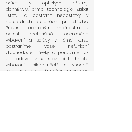
práce s optickými přístroji 
denní/NVG/Termo technologie. Získat 
jistotu a odstranit nedostatky v 
nestabilních polohách při střelbě. 
Provést technickými možnostmi v 
oblasti materiálně technického 
vybavení a údržby. V rámci kurzu 
odstraníme vaše nefunkční 
dlouhodobé návyky a poradíme jak 
upgradovat vaše stávající technické 
vybavení s cílem ušetřit a  vhodně 
investovat vaše finanční prostředky. 
Získáte větší jistotu při sportovní 
střelbě nebo v rámci vaší profesní 
praxe. Po absolování kurzu obdržíte 
certifikát s návodem a doporučeními, 
jak se dále vzdělávat a zdokonalovat 
své dovednosti v rámci přípravy, 
včetně sestavení tréninkové jednotky.