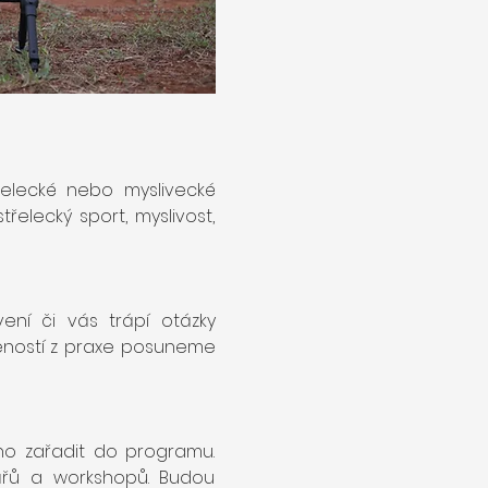
řelecké nebo myslivecké 
elecký sport, myslivost, 
ení či vás trápí otázky 
ností z praxe posuneme 
o zařadit do programu. 
ů a workshopů. Budou 