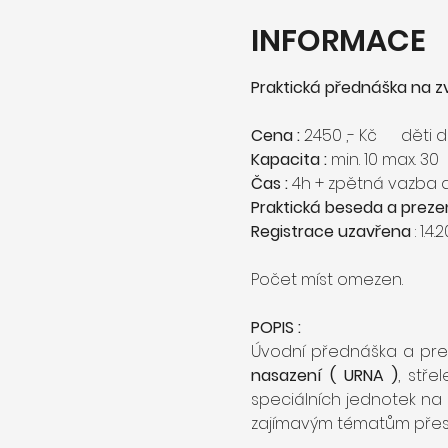
INFORMACE
Praktická přednáška na z
Cena :
 2450 ,- Kč      děti 
Kapacita : 
min. 10 max. 30
Čas :
 4h + zpětná vazba
Praktická beseda a prezen
Registrace uzavřena
 : 1.
Počet míst omezen.
POPIS :
Úvodní přednáška a pre
nasazení ( URNA )
, stře
speciálních jednotek na
zajímavým tématům přesné