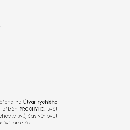
.
měřená na 
Útvar rychlého 
í příběh 
PROCHYHO
, svět 
chcete svůj čas věnovat 
ávě pro vás.  