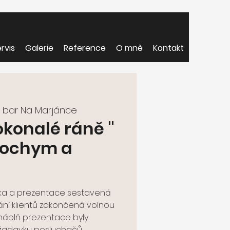
rvis
Galerie
Reference
O mně
Kontakt
 bar Na Marjánce
okonalé ráně "
Prochym a
ka a prezentace sestavená
ání klientů zakončená volnou
 náplň prezentace byly
žadavku posluchačů.