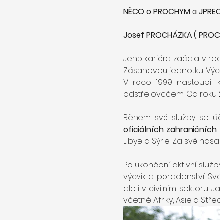
NĚCO o PROCHYM a JPRECISI
Josef PROCHÁZKA ( PROC
Jeho kariéra začala v roc
Zásahovou jednotku Vých
V roce 1999 nastoupil 
odstřelovačem. Od roku 20
Během své služby se ú
oficiálních zahraničníc
Libye a Sýrie. Za své nasa
Po ukončení aktivní služby
výcvik a poradenství. Své
ale i v civilním sektoru. J
včetně Afriky, Asie a Stř