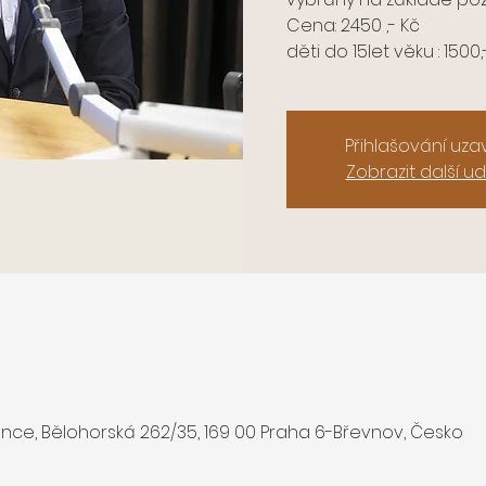
Cena: 2450 ,- Kč
děti do 15let věku : 1500,
Přihlašování uz
Zobrazit další ud
ce, Bělohorská 262/35, 169 00 Praha 6-Břevnov, Česko