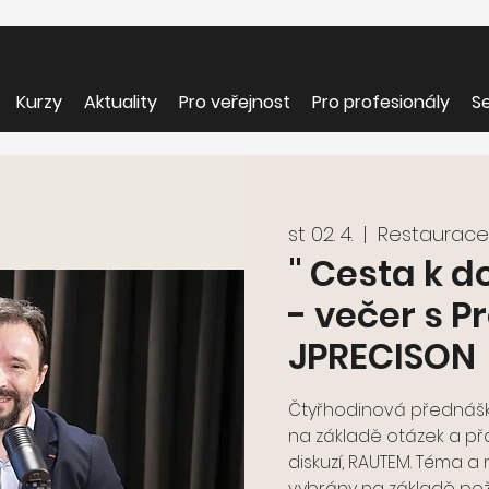
Kurzy
Aktuality
Pro veřejnost
Pro profesionály
Se
st 02. 4.
  |  
Restaurace
" Cesta k d
- večer s 
JPRECISON
Čtyřhodinová přednáš
na základě otázek a př
diskuzí, RAUTEM. Téma a
vybrány na základě po