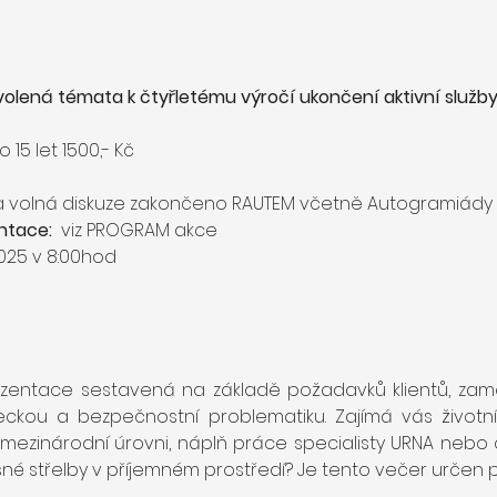
volená témata k čtyřletému výročí ukončení aktivní služby
do 15 let 1500,- Kč
 a volná diskuze zakončeno RAUTEM včetně Autogramiády
tace:  
viz PROGRAM akce 
4.2025 v 8:00hod
zentace sestavená na základě požadavků klientů, za
leckou a bezpečnostní problematiku. Zajímá vás životn
 mezinárodní úrovni, náplň práce specialisty URNA nebo 
 střelby v příjemném prostředí? Je tento večer určen pr