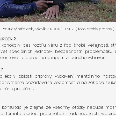
Praktický střelecký výcvik v INDONÉSII 2021 ( foto archiv prochy )
URČEN ?
ohokoliv bez rozdílu věku z řad široké veřejnosti, st
t speciálních jednotek, bezpečnostní problematiku, stř
orientovat  a poradit s nákupem vhodného vybavení.
 ?
akékoliv oblasti přípravy, vybavení, mentálního nastav
poskytneme požadované vědomosti a na základě zkuše
daného problému.
 konzultací je zřejmé, že všechny otázky nebude možn
 a témata budou předmětem nadcházejících webinář