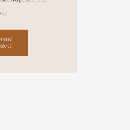
- Kč
avřeno
álosti