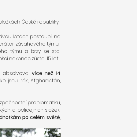
ložkách České republiky.
 dvou letech postoupil na 
rátor zásahového týmu.  
ho týmu a brzy se stal 
i nakonec zůstal 15 let.​
 absolvoval 
více než 14 
ako jsou Irák, Afghánistán, 
ezpečnostní problematiku, 
ých a policejních složek, 
ednotkám po celém světě
, 