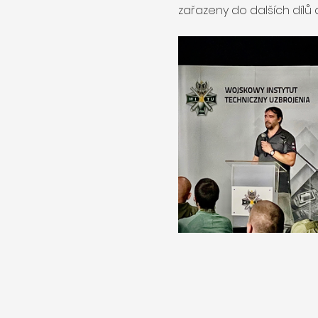
zařazeny do dalších dílů