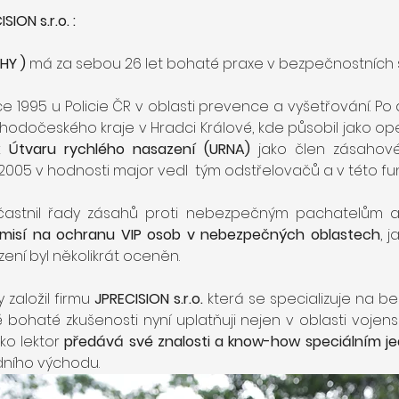
ON s.r.o. :
HY )
 má za sebou 26 let bohaté praxe v bezpečnostních s
e 1995 u Policie ČR v oblasti prevence a vyšetřování. Po
odočeského kraje v Hradci Králové, kde působil jako ope
k 
Útvaru rychlého nasazení (URNA)
 jako člen zásahové
05 v hodnosti major vedl  tým odstřelovačů a v této funkc
častnil řady zásahů proti nebezpečným pachatelům a
h misí na ochranu VIP osob v nebezpečných oblastech
, j
zení byl několikrát oceněn.
 založil firmu 
JPRECISION s.r.o.
 která se specializuje na b
 bohaté zkušenosti nyní uplatňuji nejen v oblasti vojensk
ako lektor 
předává své znalosti a know-how speciálním j
edního východu.