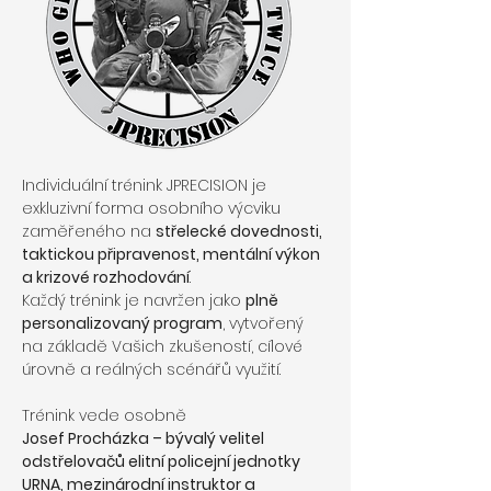
Individuální trénink JPRECISION je 
exkluzivní forma osobního výcviku 
zaměřeného na 
střelecké dovednosti, 
taktickou připravenost, mentální výkon 
a krizové rozhodování
.
Každý trénink je navržen jako 
plně 
personalizovaný program
, vytvořený 
na základě Vašich zkušeností, cílové 
úrovně a reálných scénářů využití.
Trénink vede osobně
Josef Procházka – bývalý velitel 
odstřelovačů elitní policejní jednotky 
URNA, mezinárodní instruktor a 