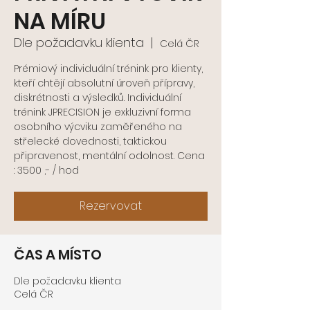
NA MÍRU
Dle požadavku klienta
  |  
Celá ČR
Prémiový individuální trénink pro klienty,
kteří chtějí absolutní úroveň přípravy,
diskrétnosti a výsledků. Individuální
trénink JPRECISION je exkluzivní forma
osobního výcviku zaměřeného na
střelecké dovednosti, taktickou
připravenost, mentální odolnost. Cena
: 3500 ,- / hod
Rezervovat
ČAS A MÍSTO
Dle požadavku klienta
Celá ČR