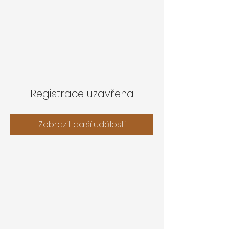
Registrace uzavřena
Zobrazit další události