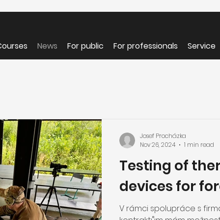
Courses
News
For public
For professionals
Service
Josef Procházka
Nov 26, 2024
1 min read
Testing of th
devices for for
V rámci spolupráce s firm