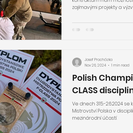
kontraktům mám možnost 
zajímavými projekty a výzv
Josef Procházka
Nov 26, 2024
1 min read
Polish Champi
CLASS discipli
Ve dnech 31.5.-2.6.2024 se
Mistrovství Polska v discip
mezinárodní účastí.