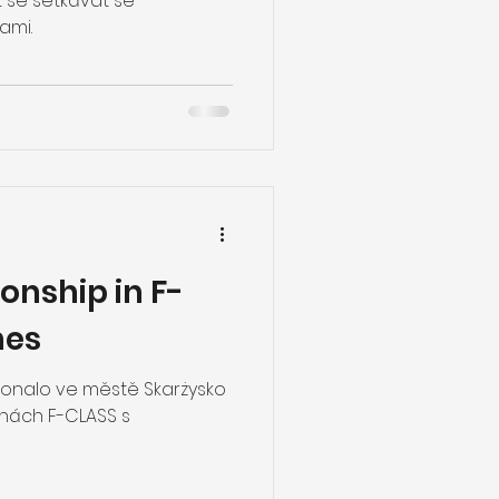
se setkávat se
ami.
onship in F-
nes
 konalo ve městě Skarżysko
línách F-CLASS s