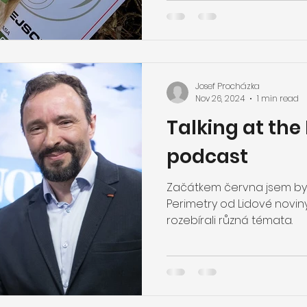
Josef Procházka
Nov 26, 2024
1 min read
Talking at th
podcast
Začátkem června jsem by
Perimetry od Lidové noviny 
rozebírali různá témata.