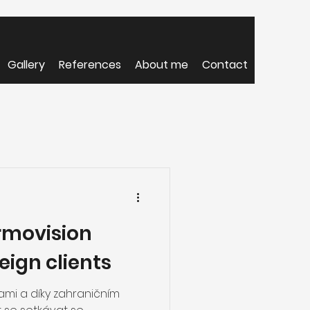
Gallery
References
About me
Contact
ermovision
eign clients
ami a díky zahraničním